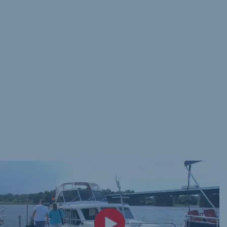
des Bootscenter Keser
Entdecken Sie die exklusiven Keser-Hollandia Boote des
Bootscenter Keser. Diese Stahlboote im traditionellen
holländischen Stil bieten hohe Qualität, Stabilität und Komfort.
Unsere neuesten Modelle, wie die Keser-Hollandia 44 Classic,
überzeugen mit großzügigen Innenräumen und moderner
Ausstattung. Genießen Sie hervorragende Manövrierfähigkeit
und ein angenehmes Fahrerlebnis auf dem Wasser. Perfekt für
längere Ausflüge mit Familie und Freunden!