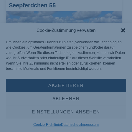
Seepferdchen 55
Cookie-Zustimmung verwalten
Um Ihnen ein optimales Erlebnis zu bieten, verwenden wir Technologien
wie Cookies, um Geräteinformationen zu speichern und/oder darauf
zuzugreifen. Wenn Sie diesen Technologien zustimmen, können wir Daten
wie Ihr Surfverhalten oder eindeutige IDs auf dieser Website verarbeiten.
Wenn Sie Ihre Zustimmung nicht erteilen oder zurückziehen, können
bestimmte Merkmale und Funktionen beeinträchtigt werden.
AKZEPTIEREN
Typ: Keser-Hollandia 38 classic
ABLEHNEN
Personen: 4+2
Übergabe: Samstag, Werder (Havel) Yachthafen
EINSTELLUNGEN ANSEHEN
Ringel
Cookie-Richtlinie
Datenschutz
Impressum
ab 1.499€ /Woche