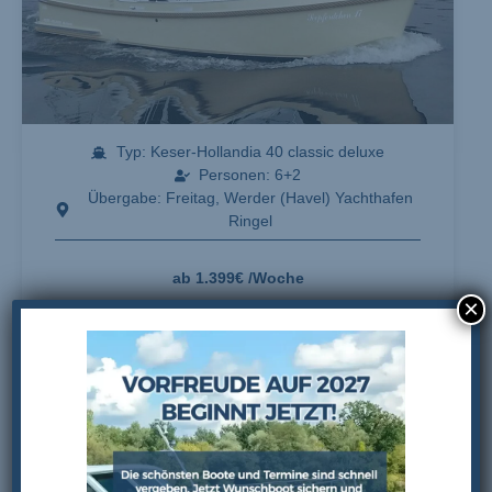
Typ: Keser-Hollandia 40 classic deluxe
Personen: 6+2
Übergabe: Freitag, Werder (Havel) Yachthafen
Ringel
ab 1.399€ /Woche
×
DETAILS & ZEITEN
Seepferdchen 26