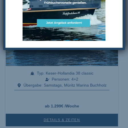
Typ: Keser-Hollandia 38 classic
Personen: 4+2
Übergabe: Samstags, Müritz Marina Buchholz
ab 1.299€ /Woche
DETAILS & ZEITEN