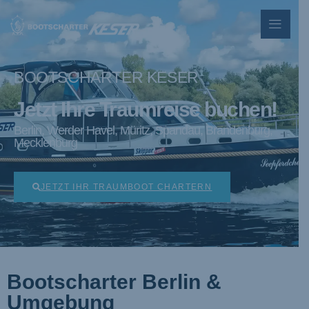
BOOTSCHARTER KESER
Jetzt Ihre Traumreise buchen!
Berlin, Werder Havel, Müritz, Spandau, Brandenburg,
Mecklenburg
JETZT IHR TRAUMBOOT CHARTERN
Bootscharter Berlin &
Umgebung